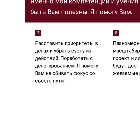
именно мои компетенции и умения
быть Вам полезны. Я помогу Вам:
7
8
Расставить приоритеты в
Планомерн
делах и убрать суету из
масштабир
действий. Поработать с
проект и л
делегированием. Я помогу
будут дос
Вам не сбивать фокус со
желаемые 
своего пути.