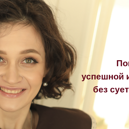
По
успешной
без суе