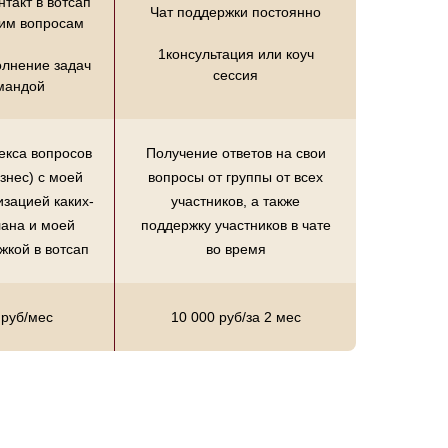
такт в вотсап
Чат поддержки постоянно
им вопросам
1консультация или коуч
олнение задач
сессия
мандой
екса вопросов
Получение ответов на свои
изнес) с моей
вопросы от группы от всех
изацией каких-
участников, а также
лана и моей
поддержку участников в чате
жкой в вотсап
во время
 руб/мес
10 000 руб/за 2 мес