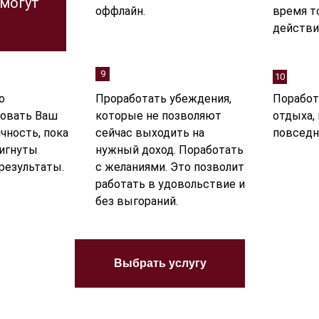
 могут
оффлайн.
время т
действи
9
10
о
Проработать убеждения,
Поработ
овать Ваш
которые не позволяют
отдыха,
ичность, пока
сейчас выходить на
повседн
тигнуты
нужный доход. Поработать
результаты.
с желаниями. Это позволит
работать в удовольствие и
без выгораний.
Выбрать услугу