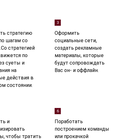
3
ть стратегию
Оформить
по шагам со
социальные сети,
.Со стратегией
создать рекламные
движется по
материалы, которые
ез суеты и
будут сопровождать
ания на
Вас он- и оффлайн.
ые действия в
ом состоянии.
6
ть и
Поработать
изировать
построением команды
ы, чтобы тратить
или прокачкой