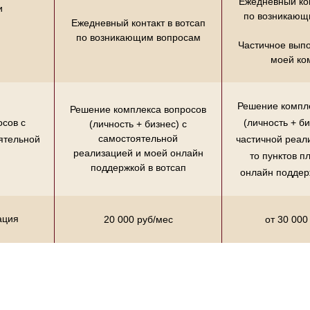
Ежедневный кон
и
по возникающ
Ежедневный контакт в вотсап
по возникающим вопросам
Частичное вып
моей ко
Решение компл
Решение комплекса вопросов
осов с
(личность + б
(личность + бизнес) с
самостоятельной
ятельной
частичной реал
реализацией и моей онлайн
то пунктов п
поддержкой в вотсап
онлайн поддер
ация
20 000 руб/мес
от 30 000