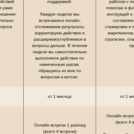
йствий
поддержкой.
работая с п
 узкие
помогаю в ф
решения.
Каждую неделю мы
инструкций и
тельно
встречаемся онлайн,
составляю
опросе.
отслеживаем результаты,
стажировок и 
корректируем действия и
марктеингом
расширяем/углубляемся в
стратегию, пл
вопросы дальше. В течение
пр
недели вы самостоятельно
выполняете действия по
намеченным шагам.
обращаясь ко мне по
вопросам в вотсап.
от 1 месяца
от 1 м
Онлайн встре
(всего 4 
Онлайн встречи 1 раз/нед
(всего 4 встречи)