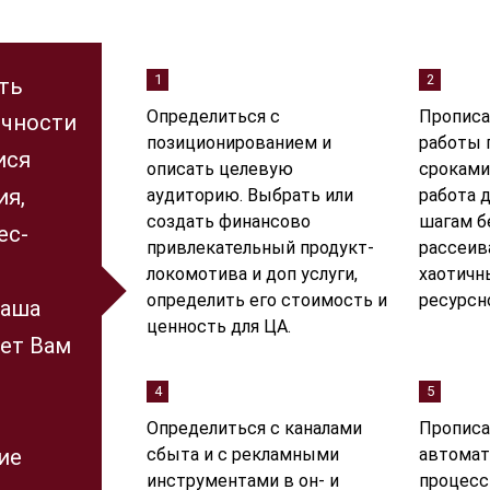
1
2
ть
Определиться с
Прописа
ичности
позиционированием и
работы 
ися
описать целевую
сроками
ия,
аудиторию. Выбрать или
работа 
создать финансово
шагам б
ес-
привлекательный продукт-
рассеив
локомотива и доп услуги,
хаотичн
определить его стоимость и
ресурсн
Ваша
ценность для ЦА.
яет Вам
4
5
Определиться с каналами
Прописа
ие
сбыта и с рекламными
автомат
инструментами в он- и
процесс