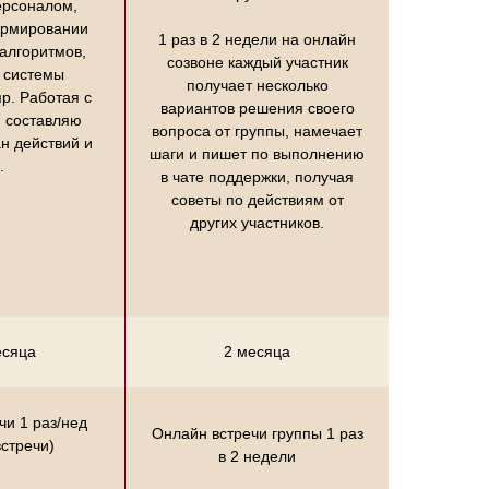
ерсоналом,
ормировании
1 раз в 2 недели на онлайн
 алгоритмов,
созвоне каждый участник
 системы
получает несколько
пр. Работая с
вариантов решения своего
, составляю
вопроса от группы, намечает
ан действий и
шаги и пишет по выполнению
.
в чате поддержки, получая
советы по действиям от
других участников.
есяца
2 месяца
чи 1 раз/нед
Онлайн встречи группы 1 раз
встречи)
в 2 недели